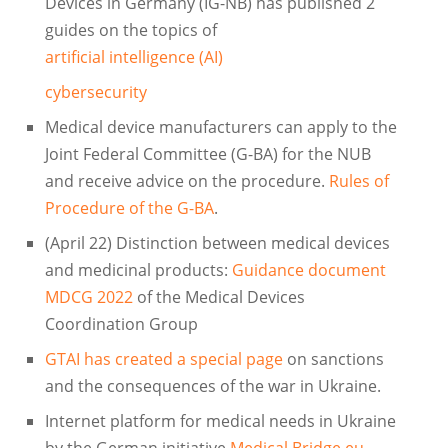
Devices in Germany (IG-NB) has published 2
guides on the topics of
artificial intelligence (AI)
cybersecurity
Medical device manufacturers can apply to the
Joint Federal Committee (G-BA) for the NUB
and receive advice on the procedure.
Rules of
Procedure of the G-BA
.
(April 22) Distinction between medical devices
and medicinal products:
Guidance document
MDCG 2022
of the Medical Devices
Coordination Group
GTAI has created a special page
on sanctions
and the consequences of the war in Ukraine.
Internet platform for medical needs in Ukraine
by the German initiative
Medical Bridge.eu