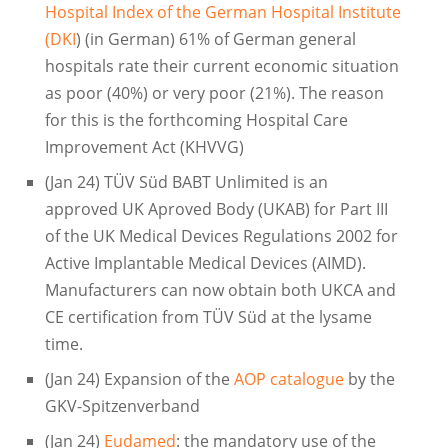
Hospital Index of the German Hospital Institute
(DKI
) (in German) 61% of German general
hospitals rate their current economic situation
as poor (40%) or very poor (21%). The reason
for this is the forthcoming Hospital Care
Improvement Act (KHVVG)
(Jan 24) TÜV Süd BABT Unlimited is an
approved UK Aproved Body (UKAB) for Part III
of the UK Medical Devices Regulations 2002 for
Active Implantable Medical Devices (AIMD).
Manufacturers can now obtain both UKCA and
CE certification from TÜV Süd at the lysame
time.
(Jan 24) Expansion of the
AOP catalogue
by the
GKV-Spitzenverband
(Jan 24)
Eudamed
: the mandatory use of the