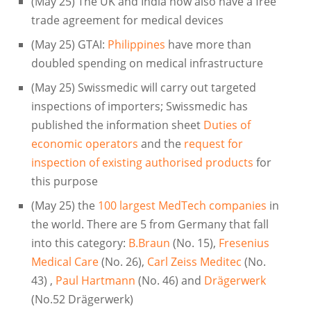
(May 25) The UK and India now also have a free
trade agreement for medical devices
(May 25) GTAI:
Philippines
have more than
doubled spending on medical infrastructure
(May 25) Swissmedic will carry out targeted
inspections of importers; Swissmedic has
published the information sheet
Duties of
economic operators
and the
request for
inspection of existing authorised products
for
this purpose
(May 25) the
100 largest MedTech companies
in
the world. There are 5 from Germany that fall
into this category:
B.Braun
(No. 15),
Fresenius
Medical Care
(No. 26),
Carl Zeiss Meditec
(No.
43) ,
Paul Hartmann
(No. 46) and
Drägerwerk
(No.52 Drägerwerk)