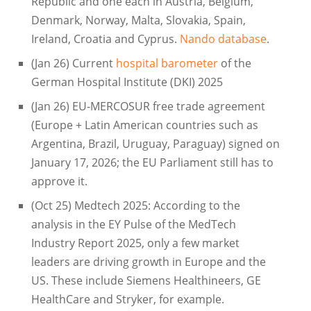
Republic and one each in Austria, Belgium,
Denmark, Norway, Malta, Slovakia, Spain,
Ireland, Croatia and Cyprus.
Nando database
.
(Jan 26) Current
hospital barometer
of the
German Hospital Institute (DKI) 2025
(Jan 26) EU-MERCOSUR free trade agreement
(Europe + Latin American countries such as
Argentina, Brazil, Uruguay, Paraguay) signed on
January 17, 2026; the EU Parliament still has to
approve it.
(Oct 25) Medtech 2025: According to the
analysis in the EY Pulse of the MedTech
Industry Report 2025, only a few market
leaders are driving growth in Europe and the
US. These include Siemens Healthineers, GE
HealthCare and Stryker, for example.