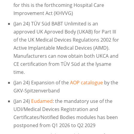
for this is the forthcoming Hospital Care
Improvement Act (KHVVG)
(Jan 24) TÜV Süd BABT Unlimited is an
approved UK Aproved Body (UKAB) for Part III
of the UK Medical Devices Regulations 2002 for
Active Implantable Medical Devices (AIMD).
Manufacturers can now obtain both UKCA and
CE certification from TÜV Süd at the lysame
time.
(Jan 24) Expansion of the
AOP catalogue
by the
GKV-Spitzenverband
(Jan 24)
Eudamed
: the mandatory use of the
UDI/Medical Devices Registration and
Certificates/Notified Bodies modules has been
postponed from Q1 2026 to Q2 2029