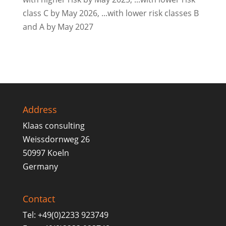
class C by May 2026, ...with lower risk classes B
and A by May 2027
Address
Klaas consulting
Weissdornweg 26
50997 Koeln
Germany
Contact
Tel: +49(0)2233 923749