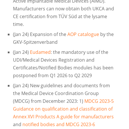
Active Implantable Medical Devices (AIMD).
Manufacturers can now obtain both UKCA and
CE certification from TÜV Süd at the lysame
time.
(Jan 24) Expansion of the
AOP catalogue
by the
GKV-Spitzenverband
(Jan 24)
Eudamed
: the mandatory use of the
UDI/Medical Devices Registration and
Certificates/Notified Bodies modules has been
postponed from Q1 2026 to Q2 2029
(Jan 24) New guidelines and documents from
the Medical Device Coordination Group
(MDCG) from December 2023: 1)
MDCG 2023-5
Guidance on qualification and classification of
Annex XVI Products A guide for manufacturers
and
notified bodies and MDCG 2023-6