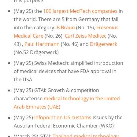
this purpose
(May 25) the
100 largest MedTech companies
in
the world. There are 5 from Germany that fall
into this category:
B.Braun
(No. 15),
Fresenius
Medical Care
(No. 26),
Carl Zeiss Meditec
(No.
43) ,
Paul Hartmann
(No. 46) and
Drägerwerk
(No.52 Drägerwerk)
(May 25) Swiss Medtech: simplified introduction
of medical devices that have FDA approval in
the USA
(May 25) GTAI: Growth & competition
characterise
medical technology in the United
Arab Emirates (UAE)
(May 25)
Infopoint on US customs
issues by the
Austrian Federal Economic Chamber (WKO)
(March 25) GTAI:
Thailand medical technology