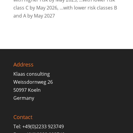
class C by May 2026, ...with lower risk classes B
and A by May 2027
Address
Klaas consulting
Weissdornweg 26
50997 Koeln
Germany
Contact
Tel: +49(0)2233 923749