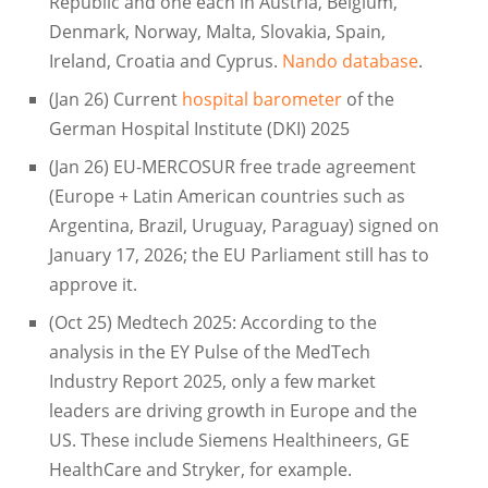
Republic and one each in Austria, Belgium,
Denmark, Norway, Malta, Slovakia, Spain,
Ireland, Croatia and Cyprus.
Nando database
.
(Jan 26) Current
hospital barometer
of the
German Hospital Institute (DKI) 2025
(Jan 26) EU-MERCOSUR free trade agreement
(Europe + Latin American countries such as
Argentina, Brazil, Uruguay, Paraguay) signed on
January 17, 2026; the EU Parliament still has to
approve it.
(Oct 25) Medtech 2025: According to the
analysis in the EY Pulse of the MedTech
Industry Report 2025, only a few market
leaders are driving growth in Europe and the
US. These include Siemens Healthineers, GE
HealthCare and Stryker, for example.