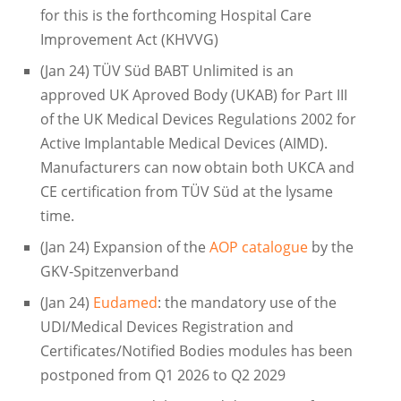
for this is the forthcoming Hospital Care
Improvement Act (KHVVG)
(Jan 24) TÜV Süd BABT Unlimited is an
approved UK Aproved Body (UKAB) for Part III
of the UK Medical Devices Regulations 2002 for
Active Implantable Medical Devices (AIMD).
Manufacturers can now obtain both UKCA and
CE certification from TÜV Süd at the lysame
time.
(Jan 24) Expansion of the
AOP catalogue
by the
GKV-Spitzenverband
(Jan 24)
Eudamed
: the mandatory use of the
UDI/Medical Devices Registration and
Certificates/Notified Bodies modules has been
postponed from Q1 2026 to Q2 2029